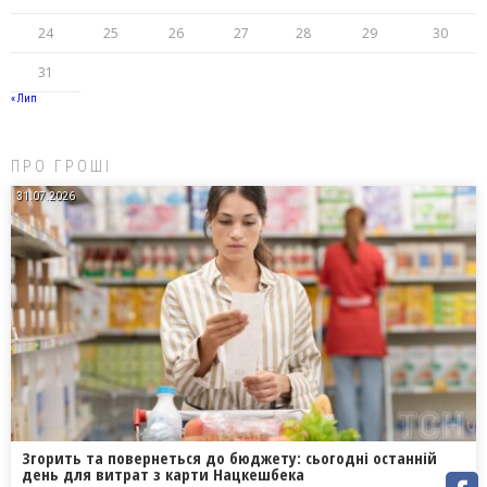
24
25
26
27
28
29
30
31
« Лип
ПРО ГРОШІ
31.07.2026
Згорить та повернеться до бюджету: сьогодні останній
день для витрат з карти Нацкешбека