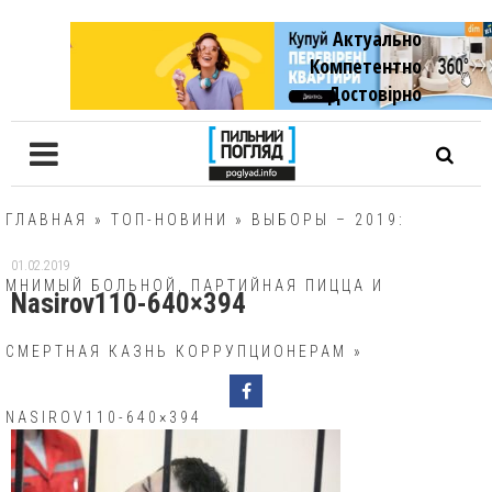
Актуально
Компетентно
Достовiрно
ГЛАВНАЯ
»
ТОП-НОВИНИ
»
ВЫБОРЫ – 2019:
01.02.2019
МНИМЫЙ БОЛЬНОЙ, ПАРТИЙНАЯ ПИЦЦА И
Nasirov110-640×394
СМЕРТНАЯ КАЗНЬ КОРРУПЦИОНЕРАМ
»
NASIROV110-640×394