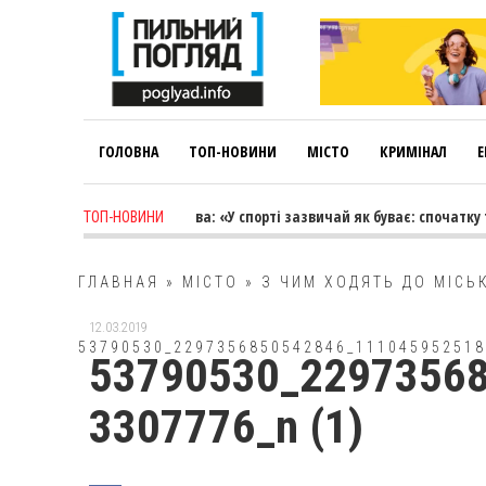
ГОЛОВНА
ТОП-НОВИНИ
МІСТО
КРИМІНАЛ
Е
 week ago
-
Лариса Коновалова: «У спорті зазвичай як буває: спочатку т
ТОП-НОВИНИ
ГЛАВНАЯ
»
МІСТО
»
З ЧИМ ХОДЯТЬ ДО МІСЬ
12.03.2019
53790530_2297356850542846_111045952518
53790530_2297356
3307776_n (1)