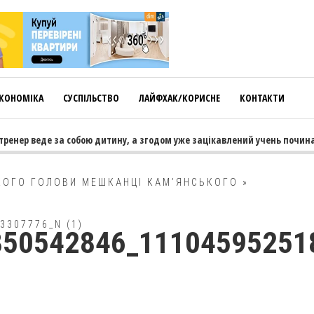
КОНОМІКА
СУСПІЛЬСТВО
ЛАЙФХАК/КОРИСНЕ
КОНТАКТИ
ренер веде за собою дитину, а згодом уже зацікавлений учень починає
КОГО ГОЛОВИ МЕШКАНЦІ КАМ’ЯНСЬКОГО
»
3307776_N (1)
850542846_11104595251