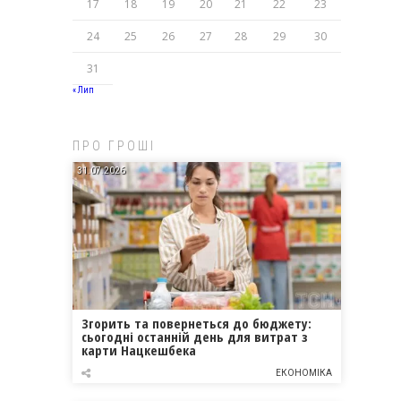
17
18
19
20
21
22
23
24
25
26
27
28
29
30
31
« Лип
ПРО ГРОШІ
31.07.2026
Згорить та повернеться до бюджету:
сьогодні останній день для витрат з
карти Нацкешбека
ЕКОНОМІКА