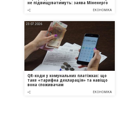
не підвищуватимуть: заява Міненерго
ЕКОНОМІКА
23.07.2026
QR-коди у комунальних платіжках: що
таке «тарифна декларація» та навіщо
вона споживачам
ЕКОНОМІКА