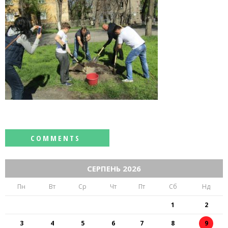
СЕРПЕНЬ 2026
Пн
Вт
Ср
Чт
Пт
Сб
Нд
1
2
3
4
5
6
7
8
9