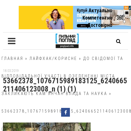
Актуально
Компетентно
Достовiрно
ГЛАВНАЯ
»
ЛАЙФХАК/КОРИСНЕ
»
ДО СВІДОМОЇ ТА
18.03.2019
ВІДПОВІДАЛЬНОЇ УЧАСТІ В ОЗЕЛЕНЕННІ МІСТА
53662378_1076715989183125_6240665
211406123008_n (1) (1)
ЗАКЛИКАЮТЬ КАМ’ЯНЧАН ВЛАДА ТА НАУКА
»
53662378_1076715989183125_624066521140612300
(1) (1)