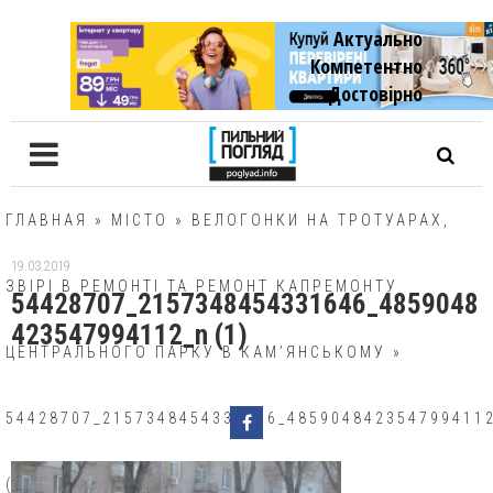
Актуально
Компетентно
Достовiрно
ГЛАВНАЯ
»
МІСТО
»
ВЕЛОГОНКИ НА ТРОТУАРАХ,
19.03.2019
ЗВІРІ В РЕМОНТІ ТА РЕМОНТ КАПРЕМОНТУ
54428707_2157348454331646_4859048
423547994112_n (1)
ЦЕНТРАЛЬНОГО ПАРКУ В КАМ’ЯНСЬКОМУ
»
54428707_2157348454331646_485904842354799411
(1)