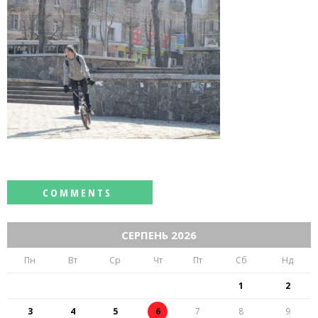
СЕРПЕНЬ 2026
Пн
Вт
Ср
Чт
Пт
Сб
Нд
1
2
3
4
5
6
7
8
9