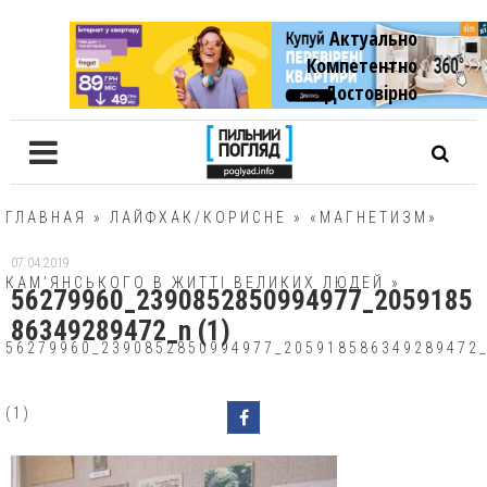
Актуально
Компетентно
Достовiрно
ГЛАВНАЯ
»
ЛАЙФХАК/КОРИСНЕ
»
«МАГНЕТИЗМ»
07.04.2019
КАМ’ЯНСЬКОГО В ЖИТТІ ВЕЛИКИХ ЛЮДЕЙ
»
56279960_2390852850994977_2059185
86349289472_n (1)
56279960_2390852850994977_205918586349289472
(1)