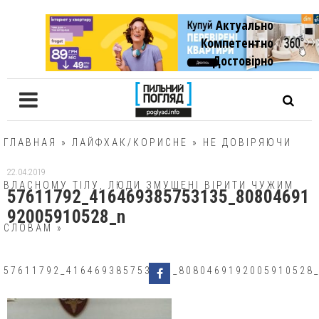
Актуально
Компетентно
Достовiрно
ГЛАВНАЯ
»
ЛАЙФХАК/КОРИСНЕ
»
НЕ ДОВІРЯЮЧИ
22.04.2019
ВЛАСНОМУ ТІЛУ, ЛЮДИ ЗМУШЕНІ ВІРИТИ ЧУЖИМ
57611792_416469385753135_80804691
92005910528_n
СЛОВАМ
»
57611792_416469385753135_8080469192005910528