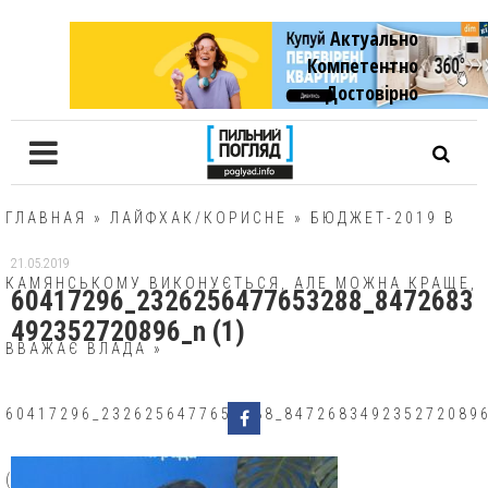
Актуально
Компетентно
Достовiрно
ГЛАВНАЯ
»
ЛАЙФХАК/КОРИСНЕ
»
БЮДЖЕТ-2019 В
21.05.2019
КАМЯНСЬКОМУ ВИКОНУЄТЬСЯ, АЛЕ МОЖНА КРАЩЕ,
60417296_2326256477653288_8472683
492352720896_n (1)
ВВАЖАЄ ВЛАДА
»
60417296_2326256477653288_847268349235272089
(1)