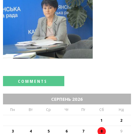
СЕРПЕНЬ 2026
Пн
Вт
Ср
Чт
Пт
Сб
Нд
1
2
3
4
5
6
7
8
9