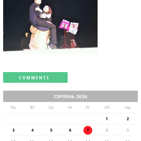
СЕРПЕНЬ 2026
Пн
Вт
Ср
Чт
Пт
Сб
Нд
1
2
3
4
5
6
7
8
9