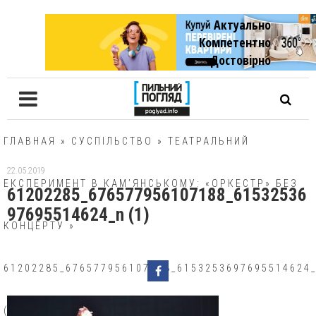
Актуально
Компетентно
Достовiрно
ГЛАВНАЯ
»
СУСПІЛЬСТВО
»
ТЕАТРАЛЬНИЙ
22.05.2019
ЕКСПЕРИМЕНТ В КАМ’ЯНСЬКОМУ: «ОРКЕСТР» БЕЗ
61202285_676577956107188_61532536
97695514624_n (1)
КОНЦЕРТУ
»
61202285_676577956107188_6153253697695514624
(1)