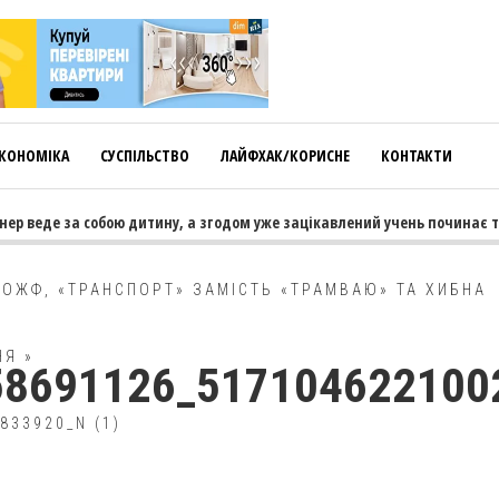
КОНОМІКА
СУСПІЛЬСТВО
ЛАЙФХАК/КОРИСНЕ
КОНТАКТИ
ер веде за собою дитину, а згодом уже зацікавлений учень починає тя
КОЖФ, «ТРАНСПОРТ» ЗАМІСТЬ «ТРАМВАЮ» ТА ХИБНА
НЯ
»
58691126_517104622100
833920_N (1)