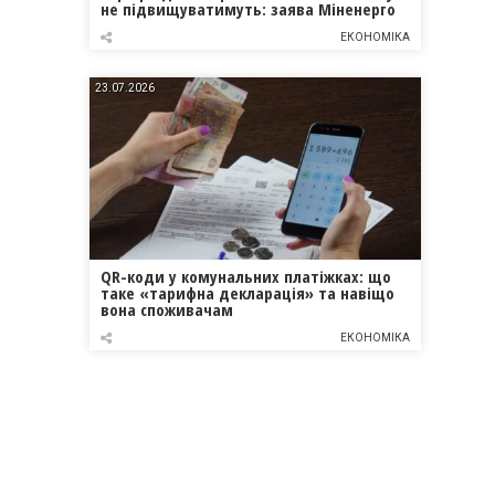
не підвищуватимуть: заява Міненерго
ЕКОНОМІКА
23.07.2026
QR-коди у комунальних платіжках: що
таке «тарифна декларація» та навіщо
вона споживачам
ЕКОНОМІКА