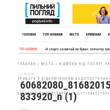
ГОЛОВНА
ТОП-НОВИНИ
МІСТО
КРИМІНАЛ
Е
ys ago
-
Лариса Коновалова: «У спорті зазвичай як буває: спочатку трен
ТОП-НОВИНИ
ГЛАВНАЯ
»
МІСТО
»
ВІДМОВА ВІД ПОСЛУГ У
22.05.2019
ТРИВОГА З ВІДКЛЮЧЕННЯМ ВОДОПОСТОЧАН
60682080_8168201
833920_n (1)
60682080_816820158691126_5171046221002