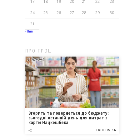
17
18
19
20
21
22
23
24
25
26
27
28
29
30
31
« Лип
ПРО ГРОШІ
31.07.2026
Згорить та повернеться до бюджету:
сьогодні останній день для витрат з
карти Нацкешбека
ЕКОНОМІКА