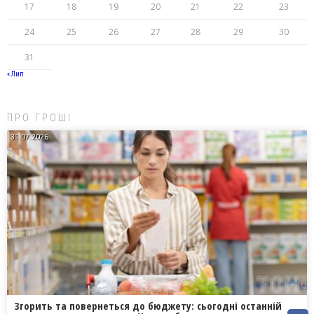
17
18
19
20
21
22
23
24
25
26
27
28
29
30
31
« Лип
ПРО ГРОШІ
31.07.2026
Згорить та повернеться до бюджету: сьогодні останній