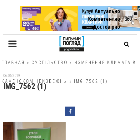
Актуально
Компетентно
Достовiрно
ГЛАВНАЯ
»
СУСПІЛЬСТВО
»
ИЗМЕНЕНИЯ КЛИМАТА В
06.06.2019
КАМЕНСКОМ НЕИЗБЕЖНЫ
»
IMG_7562 (1)
IMG_7562 (1)