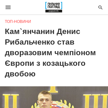
ТОП-НОВИНИ
Кам`янчанин Денис
Рибальченко став
дворазовим чемпіоном
Європи з козацького
двобою