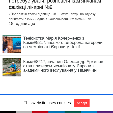
потребує уваги, розповіли кам’янчанам
фахівці лікарні №9
«Пролактин трохи підвищений — отже, потрібно одразу
приймати ліки?» - одне з найпоширеніших питань, які…
18 години ago
Тенісистка Марія Кочерженко з
Кам&#8217;янського виборола нагороди
на чемпіонаті Європи у Чехії
Кам&#8217;янчанин Олександр Архипов
став призером чемпіонату Європи з
академічного веслування у Німеччині
This website uses cookies.
Accept
All Rights Reserved
View Non-AMP Version