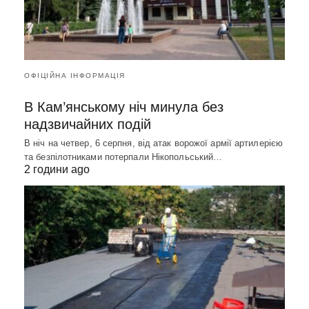
ОФІЦІЙНА ІНФОРМАЦІЯ
В Кам’янському ніч минула без
надзвичайних подій
В ніч на четвер, 6 серпня, від атак ворожої армії артилерією
та безпілотниками потерпали Нікопольський…
2 години ago