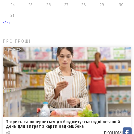
24
25
26
27
28
29
30
31
« Лип
ПРО ГРОШІ
31.07.2026
Згорить та повернеться до бюджету: сьогодні останній
день для витрат з карти Нацкешбека
ЕКОНОМІКА