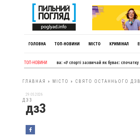
ГОЛОВНА
ТОП-НОВИНИ
МІСТО
КРИМІНАЛ
Е
 week ago
-
Лариса Коновалова: «У спорті зазвичай як буває: спочатку 
ТОП-НОВИНИ
ГЛАВНАЯ
»
МІСТО
»
СВЯТО ОСТАННЬОГО ДЗВ
29.05.2026
ДЗ3
дз3