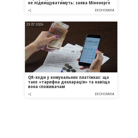
не підвищуватимуть: заява Міненерго
ЕКОНОМІКА
23.07.2026
QR-коди у комунальних платіжках: що
таке «тарифна декларація» та навіщо
вона споживачам
ЕКОНОМІКА