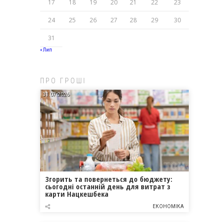
17
18
19
20
21
22
23
24
25
26
27
28
29
30
31
« Лип
ПРО ГРОШІ
31.07.2026
Згорить та повернеться до бюджету:
сьогодні останній день для витрат з
карти Нацкешбека
ЕКОНОМІКА