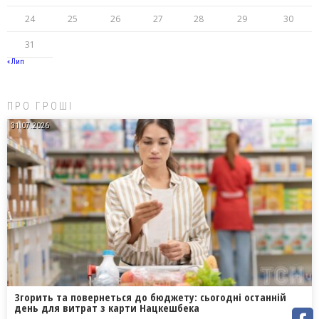
24
25
26
27
28
29
30
31
« Лип
ПРО ГРОШІ
31.07.2026
Згорить та повернеться до бюджету: сьогодні останній
день для витрат з карти Нацкешбека