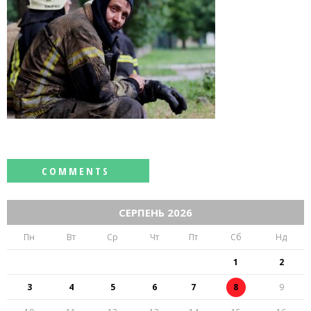
СЕРПЕНЬ 2026
Пн
Вт
Ср
Чт
Пт
Сб
Нд
1
2
3
4
5
6
7
8
9