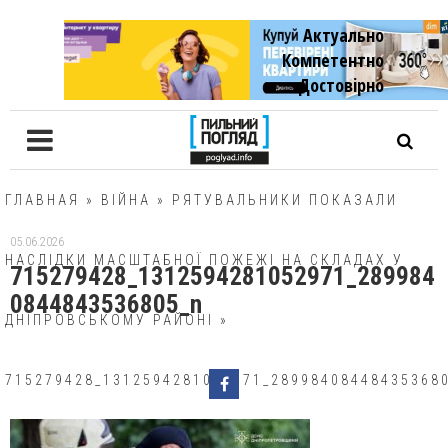
Актуально
Компетентно
Достовiрно
ГЛАВНАЯ
»
ВІЙНА
»
РЯТУВАЛЬНИКИ ПОКАЗАЛИ
05.06.2026
НАСЛІДКИ МАСШТАБНОЇ ПОЖЕЖІ НА СКЛАДАХ У
715279428_1312594281052971_289984
0844843536805_n
ДНІПРОВСЬКОМУ РАЙОНІ
»
715279428_1312594281052971_28998408448435368