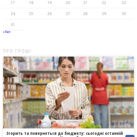
17
18
19
20
21
22
23
24
25
26
27
28
29
30
31
« Лип
ПРО ГРОШІ
31.07.2026
Згорить та повернеться до бюджету: сьогодні останній