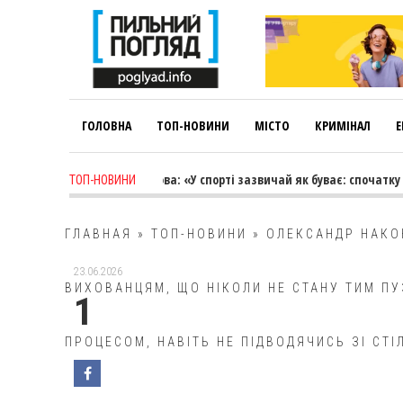
ГОЛОВНА
ТОП-НОВИНИ
МІСТО
КРИМІНАЛ
Е
 week ago
-
Лариса Коновалова: «У спорті зазвичай як буває: спочатку т
ТОП-НОВИНИ
ГЛАВНАЯ
»
ТОП-НОВИНИ
»
ОЛЕКСАНДР НАКО
23.06.2026
ВИХОВАНЦЯМ, ЩО НІКОЛИ НЕ СТАНУ ТИМ ПУ
1
ПРОЦЕСОМ, НАВІТЬ НЕ ПІДВОДЯЧИСЬ ЗІ СТІ