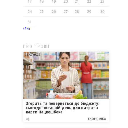
17
18
19
20
21
22
23
24
25
26
27
28
29
30
31
« Лип
ПРО ГРОШІ
31.07.2026
Згорить та повернеться до бюджету:
сьогодні останній день для витрат з
карти Нацкешбека
ЕКОНОМІКА