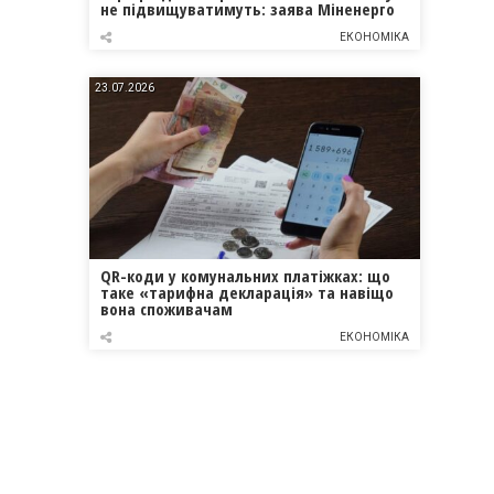
не підвищуватимуть: заява Міненерго
ЕКОНОМІКА
23.07.2026
QR-коди у комунальних платіжках: що
таке «тарифна декларація» та навіщо
вона споживачам
ЕКОНОМІКА