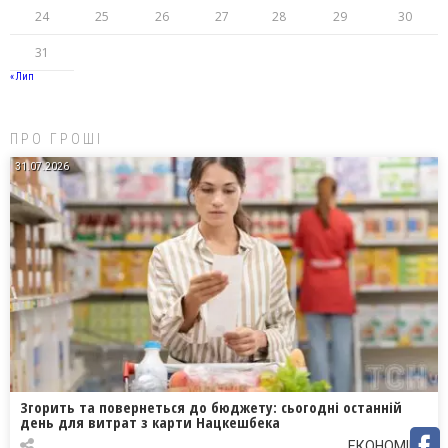
24
25
26
27
28
29
30
31
« Лип
ПРО ГРОШІ
31.07.2026
Згорить та повернеться до бюджету: сьогодні останній
день для витрат з карти Нацкешбека
ЕКОНОМІКА