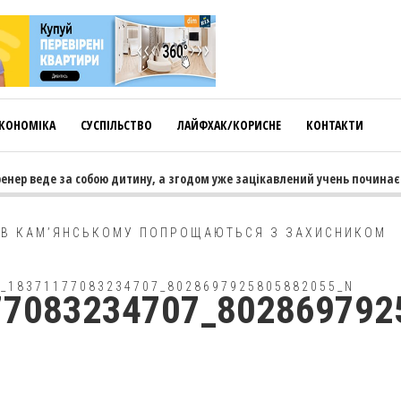
КОНОМІКА
СУСПІЛЬСТВО
ЛАЙФХАК/КОРИСНЕ
КОНТАКТИ
нер веде за собою дитину, а згодом уже зацікавлений учень починає т
 В КАМ’ЯНСЬКОМУ ПОПРОЩАЮТЬСЯ З ЗАХИСНИКОМ
2_18371177083234707_8028697925805882055_N
77083234707_802869792