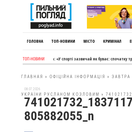
ГОЛОВНА
ТОП-НОВИНИ
МІСТО
КРИМІНАЛ
Е
ays ago
-
Лариса Коновалова: «У спорті зазвичай як буває: спочатку тре
ТОП-НОВИНИ
ГЛАВНАЯ
»
ОФІЦІЙНА ІНФОРМАЦІЯ
»
ЗАВТРА
08.07.2026
УКРАЇНИ РУСЛАНОМ КОЗЛОВИМ
»
74102173
741021732_183711
805882055_n