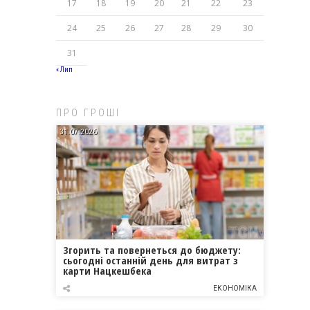
17
18
19
20
21
22
23
24
25
26
27
28
29
30
31
« Лип
ПРО ГРОШІ
31.07.2026
Згорить та повернеться до бюджету:
сьогодні останній день для витрат з
карти Нацкешбека
ЕКОНОМІКА