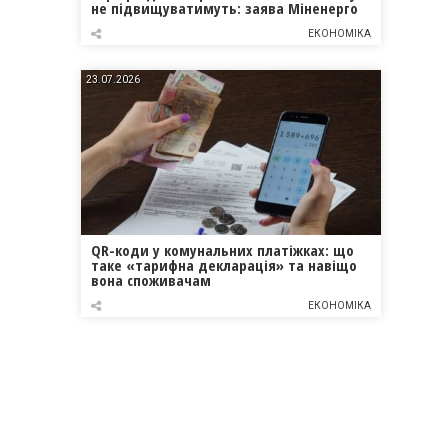
не підвищуватимуть: заява Міненерго
ЕКОНОМІКА
23.07.2026
QR-коди у комунальних платіжках: що
таке «тарифна декларація» та навіщо
вона споживачам
ЕКОНОМІКА