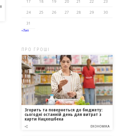
17
18
19
20
21
22
23
Я
24
25
26
27
28
29
30
31
« Лип
ПРО ГРОШІ
31.07.2026
Згорить та повернеться до бюджету:
сьогодні останній день для витрат з
карти Нацкешбека
ЕКОНОМІКА