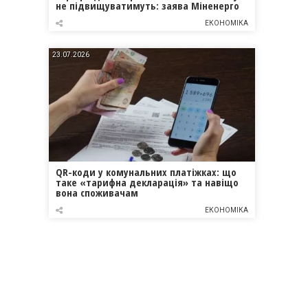
не підвищуватимуть: заява Міненерго
ЕКОНОМІКА
23.07.2026
QR-коди у комунальних платіжках: що
таке «тарифна декларація» та навіщо
вона споживачам
ЕКОНОМІКА