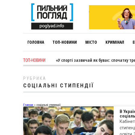
ГОЛОВНА
ТОП-НОВИНИ
МІСТО
КРИМІНАЛ
Е
ys ago
-
Лариса Коновалова: «У спорті зазвичай як буває: спочатку трен
ТОП-НОВИНИ
РУБРИКА
СОЦІАЛЬНІ СТИПЕНДІЇ
Главная
»
соціальні стипендії
10.02.2025
В Украї
соціаль
Кабінет
стипенд
освіти.