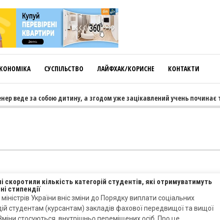
КОНОМІКА
СУСПІЛЬСТВО
ЛАЙФХАК/КОРИСНЕ
КОНТАКТИ
ер веде за собою дитину, а згодом уже зацікавлений учень починає тя
ні скоротили кількість категорій студентів, які отримуватимуть
ні стипендії
 міністрів України вніс зміни до Порядку виплати соціальних
ій студентам (курсантам) закладів фахової передвищої та вищої
 Зміни стосуються внутрішньо переміщених осіб. Про це…