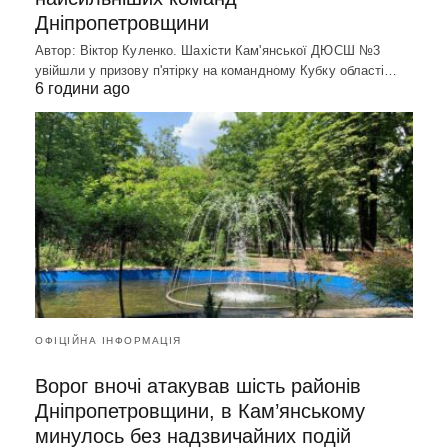
Дніпропетровщини
Автор: Віктор Куленко. Шахісти Кам'янської ДЮСШ №3
увійшли у призову п'ятірку на командному Кубку області…
6 години ago
ОФІЦІЙНА ІНФОРМАЦІЯ
Ворог вночі атакував шість районів
Дніпропетровщини, в Кам’янському
минулось без надзвичайних подій