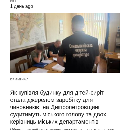
№1…
1 день ago
КРИМІНАЛ
Як купівля будинку для дітей-сиріт
стала джерелом заробітку для
чиновників: на Дніпропетровщині
судитимуть міського голову та двох
керівниць міських департаментів
Обвинувальний акт стосовно міського голови, начальниці