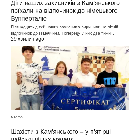
Діти наших захисників з Кам’янського
поїхали на відпочинок до німецького
Вупперталю
П'ятнадцять дітей наших захисників вирушили на літній
відпочинок до Німеччини. Попереду у них два тижні…
29 хвилин ago
МІСТО
Шахісти з Кам’янського – у п’ятірці
найсильніших команд