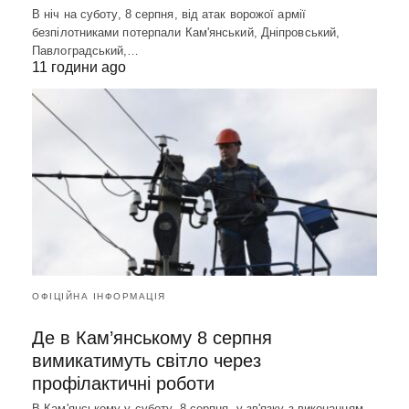
В ніч на суботу, 8 серпня, від атак ворожої армії
безпілотниками потерпали Кам'янський, Дніпровський,
Павлоградський,…
11 години ago
ОФІЦІЙНА ІНФОРМАЦІЯ
Де в Кам’янському 8 серпня
вимикатимуть світло через
профілактичні роботи
В Кам'янському у суботу, 8 серпня, у зв'язку з виконанням