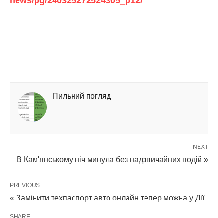
news/pg/240325272524305_p12/
Пильний погляд
NEXT
В Кам'янському ніч минула без надзвичайних подій »
PREVIOUS
« Замінити техпаспорт авто онлайн тепер можна у Дії
SHARE