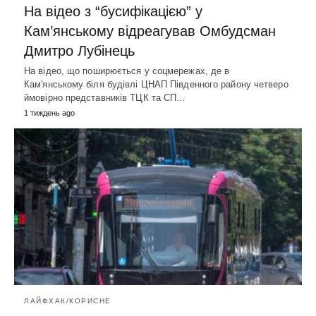
На відео з “бусифікацією” у
Кам’янському відреагував Омбудсман
Дмитро Лубінець
На відео, що поширюється у соцмережах, де в
Кам'янському біля будівлі ЦНАП Південного району четверо
ймовірно представників ТЦК та СП…
1 тиждень ago
ЛАЙФХАК/КОРИСНЕ