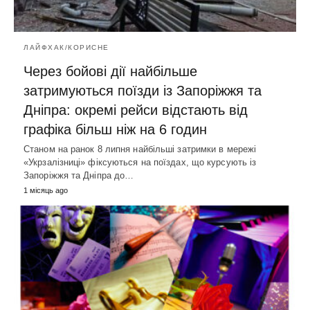
ЛАЙФХАК/КОРИСНЕ
Через бойові дії найбільше
затримуються поїзди із Запоріжжя та
Дніпра: окремі рейси відстають від
графіка більш ніж на 6 годин
Станом на ранок 8 липня найбільші затримки в мережі
«Укрзалізниці» фіксуються на поїздах, що курсують із
Запоріжжя та Дніпра до…
1 місяць ago