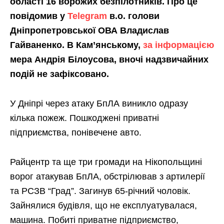
області 16 ворожих безпілотників. Про це
повідомив у
Telegram
в.о. голови
Дніпропетровської ОВА Владислав
Гайваненко. В Кам’янському,
за інформацією
мера Андрія Білоусова, вночі надзвичайних
подій не зафіксовано.
У Дніпрі через атаку БпЛА виникло одразу
кілька пожеж. Пошкоджені приватні
підприємства, понівечене авто.
Райцентр та ще три громади на Нікопольщині
ворог атакував БпЛА, обстрілював з артилерії
та РСЗВ “Град”. Загинув 65-річний чоловік.
Зайнялися будівля, що не експлуатувалася,
машина. Побиті приватне підприємство,