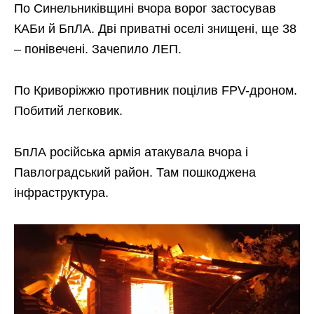
По Синельниківщині вчора ворог застосував
КАБи й БпЛА. Дві приватні оселі знищені, ще 38
– понівечені. Зачепило ЛЕП.
По Криворіжжю противник поцілив FPV-дроном.
Побитий легковик.
БпЛА російська армія атакувала вчора і
Павлоградський район. Там пошкоджена
інфраструктура.