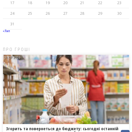
17
18
19
20
21
22
23
24
25
26
27
28
29
30
31
« Лип
ПРО ГРОШІ
31.07.2026
Згорить та повернеться до бюджету: сьогодні останній