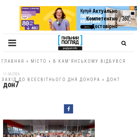
Актуально
Компетентно
Достовiрно
ГЛАВНАЯ
»
МІСТО
»
В КАМ’ЯНСЬКОМУ ВІДБУВСЯ
11.06.2026
ЗАХІД ДО ВСЕСВІТНЬОГО ДНЯ ДОНОРА
»
ДОН7
дон7