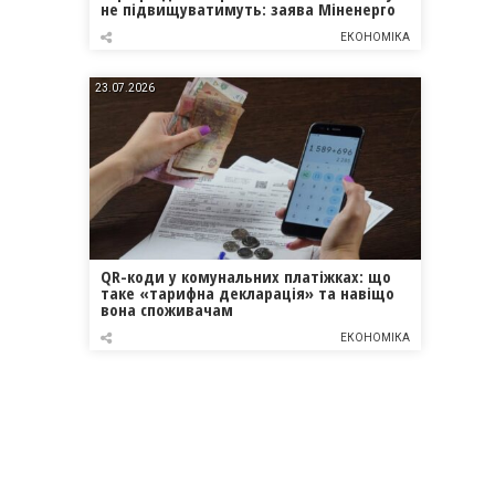
не підвищуватимуть: заява Міненерго
ЕКОНОМІКА
23.07.2026
QR-коди у комунальних платіжках: що
таке «тарифна декларація» та навіщо
вона споживачам
ЕКОНОМІКА