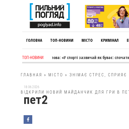
ГОЛОВНА
ТОП-НОВИНИ
МІСТО
КРИМІНАЛ
Е
1 week ago
-
Лариса Коновалова: «У спорті зазвичай як буває: спочатку
ТОП-НОВИНИ
ГЛАВНАЯ
»
МІСТО
»
ЗНІМАЄ СТРЕС, СПРИЯЄ 
18.06.2026
ВІДКРИЛИ НОВИЙ МАЙДАНЧИК ДЛЯ ГРИ В ПЕ
пет2