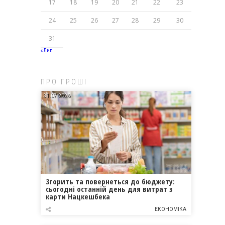
17
18
19
20
21
22
23
24
25
26
27
28
29
30
31
« Лип
ПРО ГРОШІ
31.07.2026
Згорить та повернеться до бюджету:
сьогодні останній день для витрат з
карти Нацкешбека
ЕКОНОМІКА