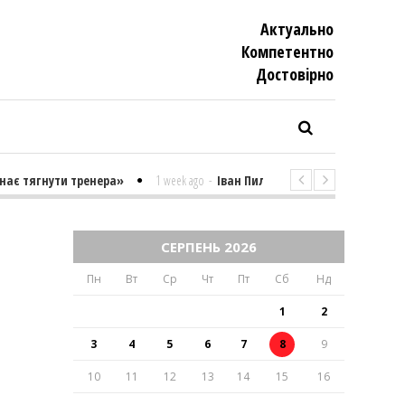
Актуально
Компетентно
Достовiрно
ає тягнути тренера»
1 week ago
-
Іван Пилипенко «Найважчими є сут
СЕРПЕНЬ 2026
Пн
Вт
Ср
Чт
Пт
Сб
Нд
1
2
3
4
5
6
7
8
9
10
11
12
13
14
15
16