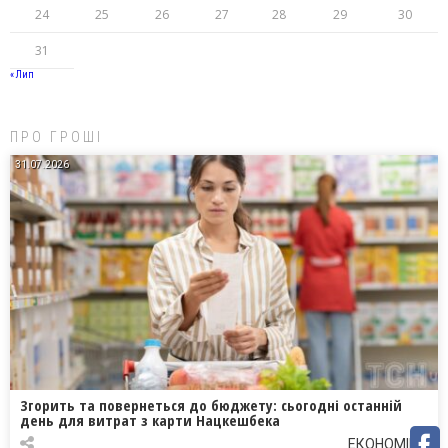
24
25
26
27
28
29
30
31
« Лип
ПРО ГРОШІ
31.07.2026
Згорить та повернеться до бюджету: сьогодні останній
день для витрат з карти Нацкешбека
ЕКОНОМІКА