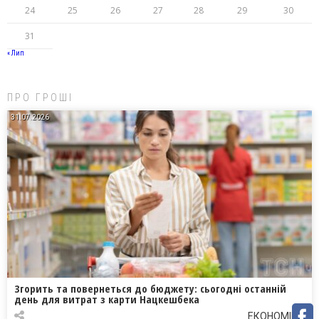
24
25
26
27
28
29
30
31
« Лип
ПРО ГРОШІ
31.07.2026
Згорить та повернеться до бюджету: сьогодні останній
день для витрат з карти Нацкешбека
ЕКОНОМІКА