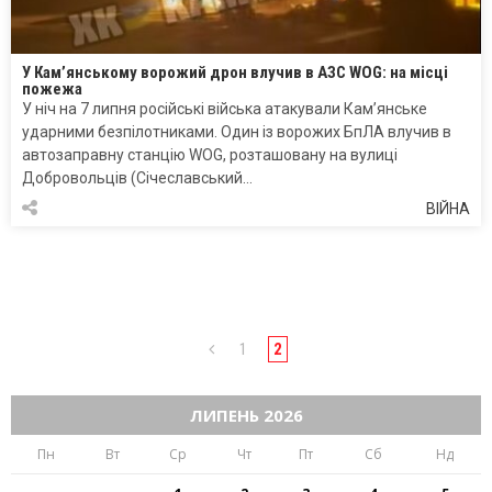
У Кам’янському ворожий дрон влучив в АЗС WOG: на місці
пожежа
У ніч на 7 липня російські війська атакували Кам’янське
ударними безпілотниками. Один із ворожих БпЛА влучив в
автозаправну станцію WOG, розташовану на вулиці
Добровольців (Січеславський…
ВІЙНА
1
2
ЛИПЕНЬ 2026
Пн
Вт
Ср
Чт
Пт
Сб
Нд