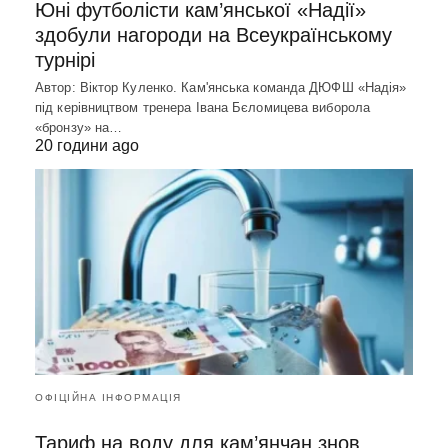
Юні футболісти кам’янської «Надії»
здобули нагороди на Всеукраїнському
турнірі
Автор: Віктор Куленко. Кам'янська команда ДЮФШ «Надія»
під керівництвом тренера Івана Бєломицева виборола
«бронзу» на…
20 години ago
ОФІЦІЙНА ІНФОРМАЦІЯ
Тариф на воду для кам’янчан знов