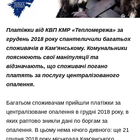
Платіжки
від КВП КМР «Тепломережа» за
грудень 2018 року спантеличили багатьох
споживачів в Кам’янському. Комунальники
поясн
юють свої маніпуляції
та
відзначають, що споживачі погано
платять за послугу централізованого
опалення.
Багатьом споживачам прийшли платіжки за
централізоване опалення в грудні 2018 року, в
яких раптово зникли дані по боргам за
опалення. В цьому нема нічого дивного: ще 21
грудня 2018 року міськрада Кам’янського