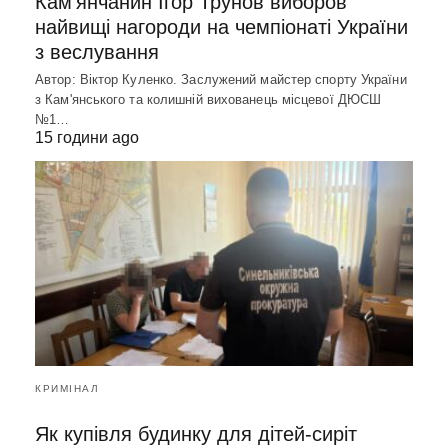
Кам’янчанин Ігор Трунов виборов
найвищі нагороди на чемпіонаті України
з веслування
Автор: Віктор Куленко. Заслужений майстер спорту України
з Кам'янського та колишній вихованець місцевої ДЮСШ
№1…
15 години ago
КРИМІНАЛ
Як купівля будинку для дітей-сиріт