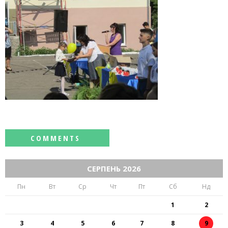
СЕРПЕНЬ 2026
Пн
Вт
Ср
Чт
Пт
Сб
Нд
1
2
3
4
5
6
7
8
9