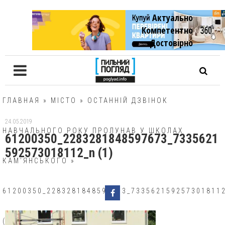
Актуально
Компетентно
Достовiрно
ГЛАВНАЯ
»
МІСТО
»
ОСТАННІЙ ДЗВІНОК
24.05.2019
НАВЧАЛЬНОГО РОКУ ПРОЛУНАВ У ШКОЛАХ
61200350_2283281848597673_7335621
592573018112_n (1)
КАМ’ЯНСЬКОГО
»
61200350_2283281848597673_733562159257301811
(1)