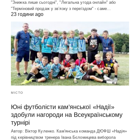
"Знижка лише сьогодні", "Легальна угода онлайн" або
"Терміновий продаж у зв’язку з переїздом" - саме…
23 години ago
МІСТО
Юні футболісти кам’янської «Надії»
здобули нагороди на Всеукраїнському
турнірі
Автор: Віктор Куленко. Кам'янська команда ДЮФШ «Надія»
під керівництвом тренера Івана Бєломицева виборола