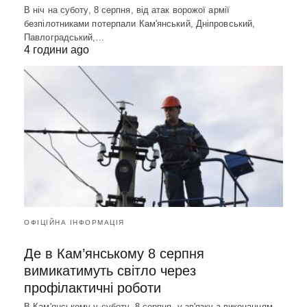
В ніч на суботу, 8 серпня, від атак ворожої армії
безпілотниками потерпали Кам'янський, Дніпровський,
Павлоградський,…
4 години ago
ОФІЦІЙНА ІНФОРМАЦІЯ
Де в Кам’янському 8 серпня
вимикатимуть світло через
профілактичні роботи
В Кам'янському у суботу, 8 серпня, у зв'язку з виконанням