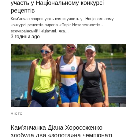
участь у Національному конкурсі
рецептів
Кам'янчан запрошують взяти участь у Національному
конкурсі рецептів пирогів «Пиріг Незалежності» -
всеукраїнській ініціативі, яка…
3 години ago
МІСТО
Кам’янчанка Діана Хоросоженко
здобула два «золота»на чемпіонаті