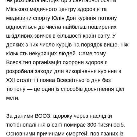
Як розповіла інструктор з санітарної освіти
Міського медичного центру здоров’я та
медицини спорту Юлія Дон куріння тютюну
відноситься до числа найбільш поширених
шкідливих звичок в більшості країн світу. У
деяких з них число курців на порядок вище, ніж
кількість некурящих людей. Саме тому
Всесвітня організація охорони здоров’я
розробила заходи для викорінення куріння в
XXI столітті і поява Всесвітнього дня без
тютюну — це один із способів досягнення цієї
мети.
За даними ВООЗ, щороку через наслідки
тютюнопаління в світі помирає 300 тисяч осіб.
Основними причинами смертей, пов’язаних із