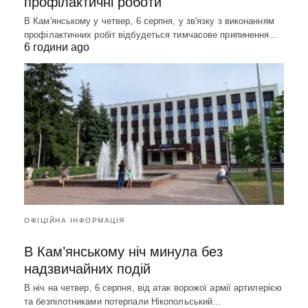
профілактичні роботи
В Кам'янському у четвер, 6 серпня, у зв'язку з виконанням
профілактичних робіт відбудеться тимчасове припинення…
6 години ago
ОФІЦІЙНА ІНФОРМАЦІЯ
В Кам’янському ніч минула без
надзвичайних подій
В ніч на четвер, 6 серпня, від атак ворожої армії артилерією
та безпілотниками потерпали Нікопольський…