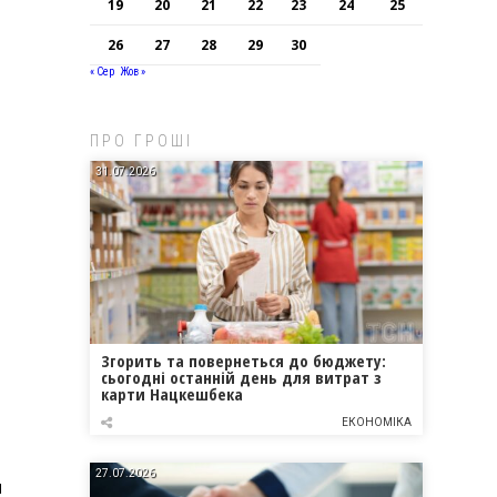
19
20
21
22
23
24
25
26
27
28
29
30
« Сер
Жов »
ПРО ГРОШІ
31.07.2026
Згорить та повернеться до бюджету:
сьогодні останній день для витрат з
карти Нацкешбека
ЕКОНОМІКА
27.07.2026
м