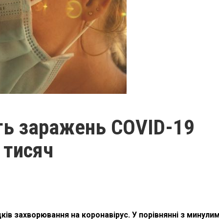
ть заражень COVID-19
 тисяч
дків захворювання на коронавірус. У порівнянні з минули