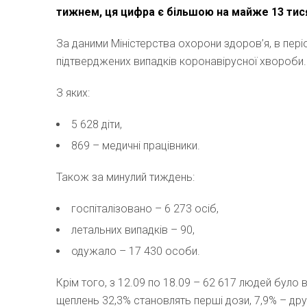
тижнем, ця цифра є більшою на майже 13 тис
За даними Міністерства охорони здоров’я, в періо
підтверджених випадків коронавірусної хвороби.
З яких:
5 628 діти,
869 – медичні працівники.
Також за минулий тиждень:
госпіталізовано – 6 273 осіб,
летальних випадків – 90,
одужало – 17 430 особи.
Крім того, з 12.09 по 18.09 – 62 617 людей було
щеплень 32,3% становлять перші дози, 7,9% – другі