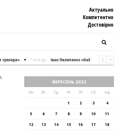
Актуально
Компетентно
Достовiрно
ренера»
1 week ago
-
Іван Пилипенко «Найважчими є суто психологі
А
ВЕРЕСЕНЬ 2022
Пн
Вт
Ср
Чт
Пт
Сб
Нд
1
2
3
4
5
6
7
8
9
10
11
12
13
14
15
16
17
18