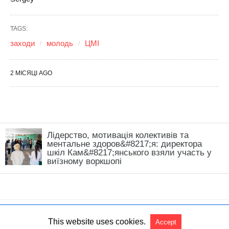
Лідерство, мотивація колективів та
ментальне здоров&#8217;я: директора
шкіл Кам&#8217;янського взяли участь у
виїзному воркшопі
This website uses cookies.
Accept
All Rights Reserved
View Non-AMP Version