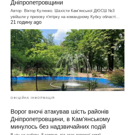
Дніпропетровщини
Автор: Віктор Куленко. Шахісти Кам'янської ДЮСШ №3
увійшли у призову п'ятірку на командному Кубку області…
21 годину ago
ОФІЦІЙНА ІНФОРМАЦІЯ
Ворог вночі атакував шість районів
Дніпропетровщини, в Кам’янському
минулось без надзвичайних подій
В ніч на суботу, 8 серпня, від атак ворожої армії