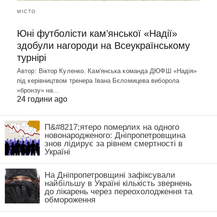
МІСТО
Юні футболісти кам’янської «Надії»
здобули нагороди на Всеукраїнському
турнірі
Автор: Віктор Куленко. Кам'янська команда ДЮФШ «Надія»
під керівництвом тренера Івана Бєломицева виборола
«бронзу» на…
24 години ago
П&#8217;ятеро померлих на одного
новонародженого: Дніпропетровщина
знов лідирує за рівнем смертності в
Україні
На Дніпропетровщині зафіксували
найбільшу в Україні кількість звернень
до лікарень через переохолодження та
обмороження