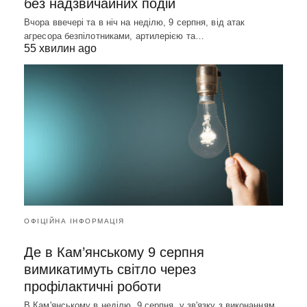
без надзвичайних подій
Вчора ввечері та в ніч на неділю, 9 серпня, від атак
агресора безпілотниками, артилерією та…
55 хвилин ago
ОФІЦІЙНА ІНФОРМАЦІЯ
Де в Кам’янському 9 серпня
вимикатимуть світло через
профілактичні роботи
В Кам'янському в неділю, 9 серпня, у зв'язку з виконанням