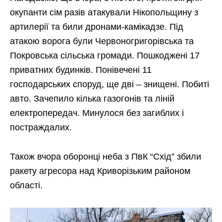
окупанти сім разів атакували Нікопольщину з
артилерії та били дронами-камікадзе. Під
атакою ворога були Червоногригорівська та
Покровська сільська громади. Пошкоджені 17
приватних будинків. Понівечені 11
господарських споруд, ще дві – знищені. Побиті
авто. Зачепило кілька газогонів та ліній
електропередач. Минулося без загиблих і
постраждалих.
Також вчора оборонці неба з ПвК “Схід” збили
ракету агресора над Криворізьким районом
області.