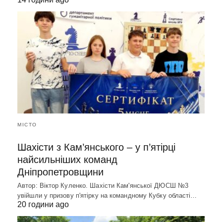
МІСТО
Шахісти з Кам’янського – у п’ятірці
найсильніших команд
Дніпропетровщини
Автор: Віктор Куленко. Шахісти Кам'янської ДЮСШ №3
увійшли у призову п'ятірку на командному Кубку області…
20 години ago