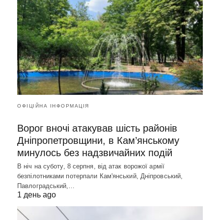
ОФІЦІЙНА ІНФОРМАЦІЯ
Ворог вночі атакував шість районів
Дніпропетровщини, в Кам’янському
минулось без надзвичайних подій
В ніч на суботу, 8 серпня, від атак ворожої армії
безпілотниками потерпали Кам'янський, Дніпровський,
Павлоградський,…
1 день ago