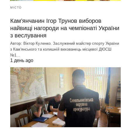
МІСТО
Кам’янчанин Ігор Трунов виборов
найвищі нагороди на чемпіонаті України
з веслування
Автор: Віктор Куленко. Заслужений майстер спорту України
з Кам'янського та колишній вихованець місцевої ДЮСШ
№1…
1 день ago