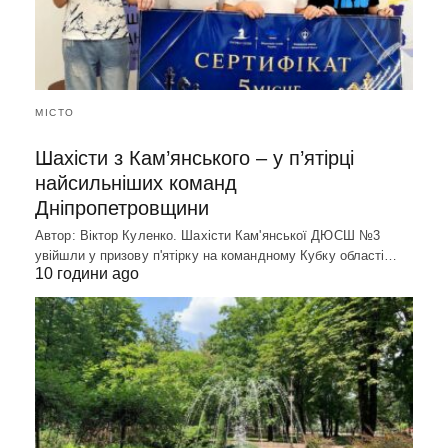
МІСТО
Шахісти з Кам’янського – у п’ятірці
найсильніших команд
Дніпропетровщини
Автор: Віктор Куленко. Шахісти Кам'янської ДЮСШ №3
увійшли у призову п'ятірку на командному Кубку області…
10 години ago