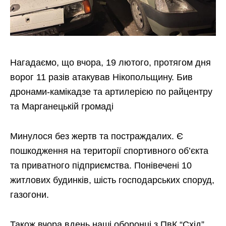
Нагадаємо, що вчора, 19 лютого, протягом дня
ворог 11 разів атакував Нікопольщину. Бив
дронами-камікадзе та артилерією по райцентру
та Марганецькій громаді
Минулося без жертв та постраждалих. Є
пошкодження на території спортивного об’єкта
та приватного підприємства. Понівечені 10
житлових будинків, шість господарських споруд,
газогони.
Також вчора вдень наші оборонці з ПвК “Схід”