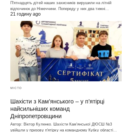
П'ятнадцять дітей наших захисників вирушили на літній
відпочинок до Німеччини. Попереду у них два тижні…
21 годину ago
МІСТО
Шахісти з Кам’янського – у п’ятірці
найсильніших команд
Дніпропетровщини
Автор: Віктор Куленко. Шахісти Кам'янської ДЮСШ №3
увійшли у призову п'ятірку на командному Кубку області…