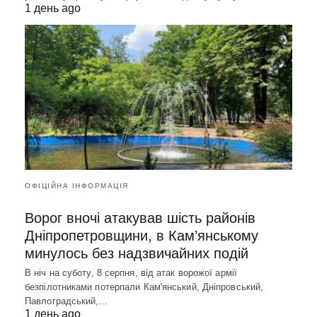
1 день ago
ОФІЦІЙНА ІНФОРМАЦІЯ
Ворог вночі атакував шість районів
Дніпропетровщини, в Кам’янському
минулось без надзвичайних подій
В ніч на суботу, 8 серпня, від атак ворожої армії
безпілотниками потерпали Кам'янський, Дніпровський,
Павлоградський,…
1 день ago