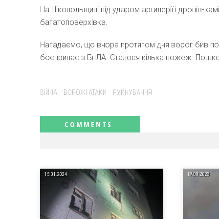
На Нікопольщині під ударом артилерії і дронів-ка
багатоповерхівка.
Нагадаємо, що вчора протягом дня ворог бив по
боєприпас з БпЛА. Сталося кілька пожеж. Пошкодж
Tags:
ВІЙНА
ВОРОЖІ АТАКИ
РУЙНУВАННЯ
RELATED NEWS
15.01.2024
17.09.2023