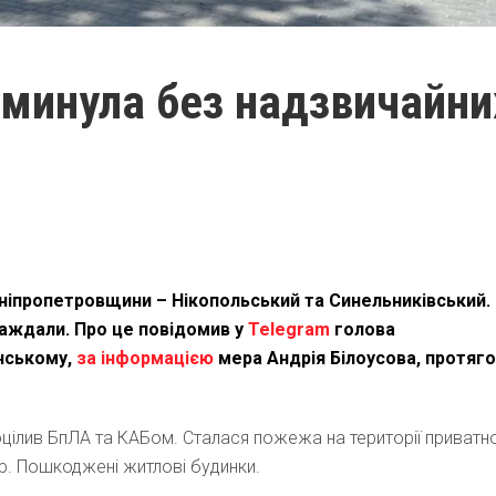
 минула без надзвичайни
Дніпропетровщини – Нікопольський та Синельниківський.
аждали. Про це повідомив у
Telegram
голова
янському,
за інформацією
мера Андрія Білоусова, протяг
цілив БпЛА та КАБом. Сталася пожежа на території приватн
ар. Пошкоджені житлові будинки.