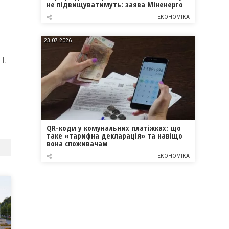
не підвищуватимуть: заява Міненерго
ЕКОНОМІКА
23.07.2026
П.
QR-коди у комунальних платіжках: що
таке «тарифна декларація» та навіщо
вона споживачам
ЕКОНОМІКА