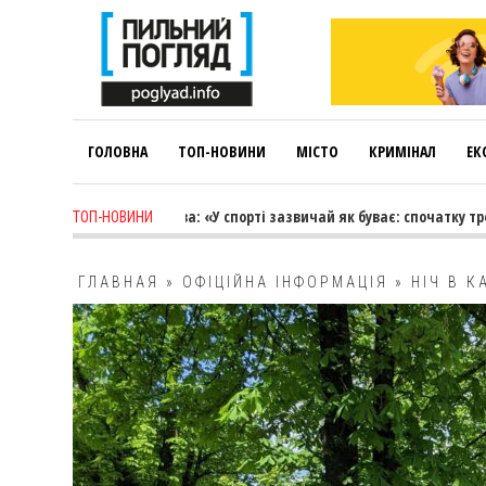
ГОЛОВНА
ТОП-НОВИНИ
МІСТО
КРИМІНАЛ
ЕК
 ago
-
Лариса Коновалова: «У спорті зазвичай як буває: спочатку трене
ТОП-НОВИНИ
ГЛАВНАЯ
»
ОФІЦІЙНА ІНФОРМАЦІЯ
»
НІЧ В 