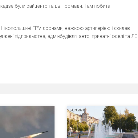
мікадзе були райцентр та дві громади. Там побита
 Нікопольщині FPV-дронами, важкою артилерією і скидав
ені підприємства, адмінбудівля, авто, приватні оселі та ЛЕ
08.09.2023