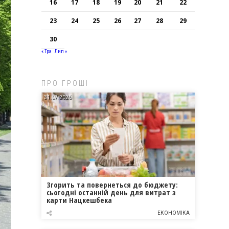
16
17
18
19
20
21
22
23
24
25
26
27
28
29
30
« Тра
Лип »
ПРО ГРОШІ
31.07.2026
Згорить та повернеться до бюджету:
сьогодні останній день для витрат з
карти Нацкешбека
ЕКОНОМІКА