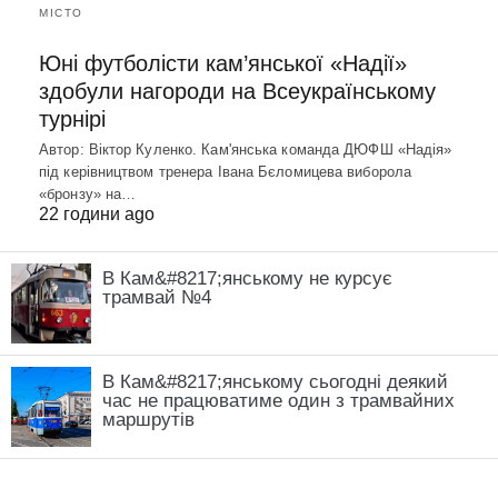
МІСТО
Юні футболісти кам’янської «Надії»
здобули нагороди на Всеукраїнському
турнірі
Автор: Віктор Куленко. Кам'янська команда ДЮФШ «Надія»
під керівництвом тренера Івана Бєломицева виборола
«бронзу» на…
22 години ago
В Кам&#8217;янському не курсує
трамвай №4
В Кам&#8217;янському сьогодні деякий
час не працюватиме один з трамвайних
маршрутів