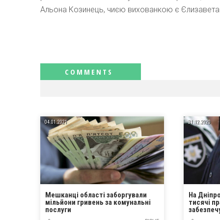
Альона Козинець, чиєю вихованкою є Єлизавет
RELATED NEWS
04.01.2021
31.12.2020
Мешканці області заборгували
На Дніпр
мільйони гривень за комунальні
тисячі п
послуги
забезпеч
час ново