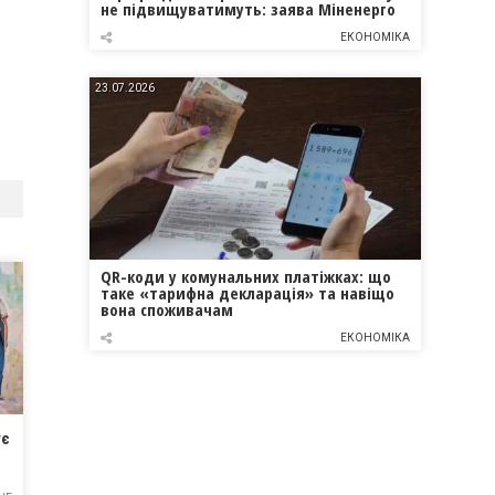
не підвищуватимуть: заява Міненерго
ЕКОНОМІКА
23.07.2026
QR-коди у комунальних платіжках: що
таке «тарифна декларація» та навіщо
вона споживачам
ЕКОНОМІКА
ує