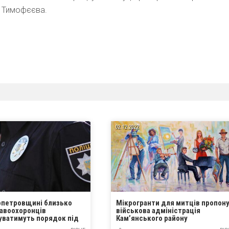
а Тимофєєва.
02.12.2022
опетровщині близько
Мікрогранти для митців пропон
равоохоронців
військова адміністрація
уватимуть порядок під
Кам’янського району
річних свят