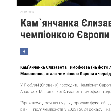
28.06.2025
Кам`янчанка Єлиза
чемпіонкою Європи 
Кам`янчанка Єлизавета Тимофєєва (на фото лі
Малошенко, стала чемпінкою Європи з черлід
У Любляні (Словенія) проходить Чемпіонат Європи 
Анастасія Малошенко/Єлизавета Тимофєєва здобу
“Вражаюче досягнення для дорослих фристайл-ду
рівні — після чемпіонств у 2023 і 2024 роках”, – 