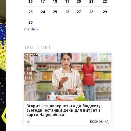
16
17
18
19
20
21
22
23
24
25
26
27
28
29
30
« Тра
Лип »
ПРО ГРОШІ
31.07.2026
Згорить та повернеться до бюджету:
сьогодні останній день для витрат з
карти Нацкешбека
ЕКОНОМІКА