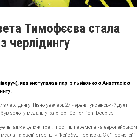
вета Тимофєєва стала
з черлідингу
воруч), яка виступала в парі з львівянкою Анастасією
ингу.
з черлідингу. Пізно увечері, 27 червня, український дует
в золоту медаль у категорії Senior Pom Doubles.
етів, адже це їхня третя поспіль перемога на європейсько
написала на своїй сторінці у Фейсбуці тренерка СК “Прометей”