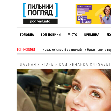
ГОЛОВНА
ТОП-НОВИНИ
МІСТО
КРИМІНАЛ
ЕК
week ago
-
Лариса Коновалова: «У спорті зазвичай як буває: спочатку тр
ТОП-НОВИНИ
ГЛАВНАЯ
»
РІЗНЕ
»
КАМ`ЯНЧАНКА ЄЛИЗАВЕТ
ЧЕРЛІДИНГУ