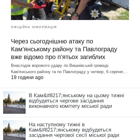
ОФІЦІЙНА ІНФОРМАЦІЯ
Через сьогоднішню атаку по
Кам’янському району та Павлограду
вже відомо про п’ятьох загиблих
Внаслідок ворожого удару по Вишнівській громаді
Кам'янського району та по Павлограду у четвер, 6 серпня,…
19 години ago
В Кам&#8217;янському на цьому тижні
відбудеться чергове засідання
виконавчого комітету міської ради
На наступному тижні в
Кам&#8217;янському відбудеться
засідання чергової сесії міської ради