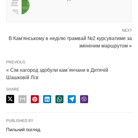
NEXT
В Кам'янському в неділю трамвай №2 курсуватиме за
зміненим маршрутом »
PREVIOUS
« Сім нагород здобули кам`янчани в Дитячій
Шашковій Лізі
SHARE
PUBLISHED BY
Пильний погляд