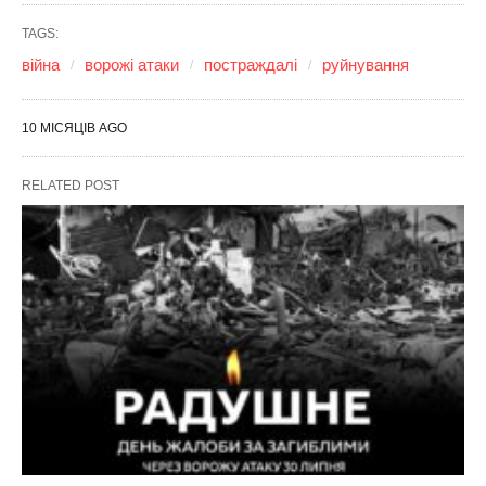
TAGS:
війна
ворожі атаки
постраждалі
руйнування
10 МІСЯЦІВ AGO
RELATED POST