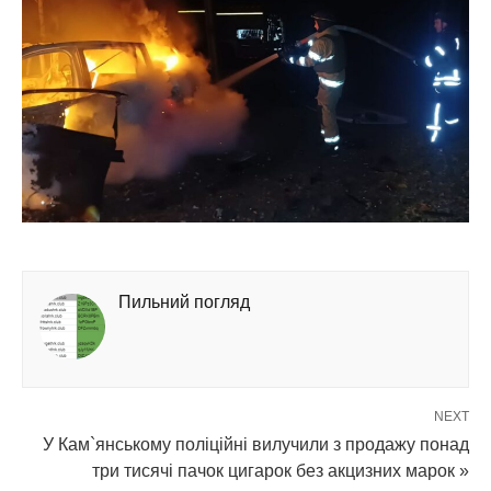
Пильний погляд
NEXT
У Кам`янському поліційні вилучили з продажу понад
три тисячі пачок цигарок без акцизних марок »