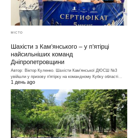
МІСТО
Шахісти з Кам’янського – у п’ятірці
найсильніших команд
Дніпропетровщини
Автор: Віктор Куленко. Шахісти Кам'янської ДЮСШ №3
увійшли у призову п'ятірку на командному Кубку області…
1 день ago