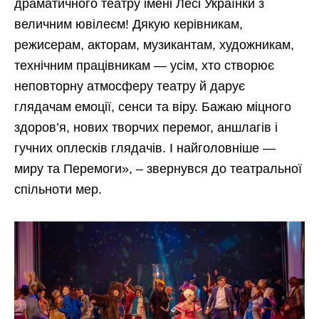
драматичного театру імені Лесі Українки з
величним ювілеєм! Дякую керівникам,
режисерам, акторам, музикантам, художникам,
технічним працівникам — усім, хто створює
неповторну атмосферу театру й дарує
глядачам емоції, сенси та віру. Бажаю міцного
здоров’я, нових творчих перемог, аншлагів і
гучних оплесків глядачів. І найголовніше —
миру та Перемоги», – звернувся до театральної
спільноти мер.