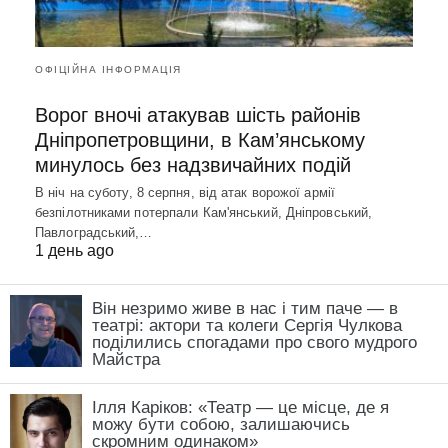
ОФІЦІЙНА ІНФОРМАЦІЯ
Ворог вночі атакував шість районів
Дніпропетровщини, в Кам’янському
минулось без надзвичайних подій
В ніч на суботу, 8 серпня, від атак ворожої армії
безпілотниками потерпали Кам'янський, Дніпровський,
Павлоградський,…
1 день ago
Він незримо живе в нас і тим паче — в
театрі: актори та колеги Сергія Чулкова
поділились спогадами про свого мудрого
Майстра
Ілля Каріков: «Театр — це місце, де я
можу бути собою, залишаючись
скромним одинаком»