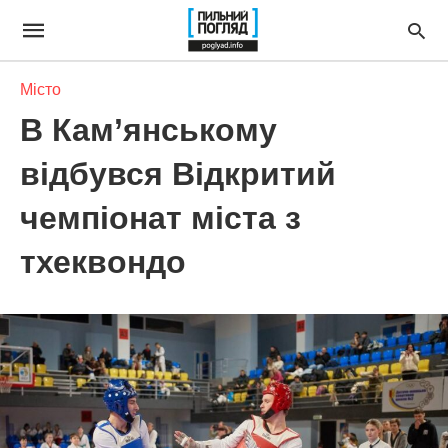
Місто
В Кам’янському
відбувся Відкритий
чемпіонат міста з
тхеквондо