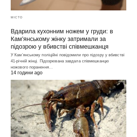
МІСТО
Вдарила кухонним ножем у груди: в
Кам’янському жінку затримали за
підозрою у вбивстві співмешканця
У Кам’янському поліційні повідомили про підозру у вбивстві
41-річній жінці. Підозрювана завдала співмешканцю
ножового поранення…
14 години ago