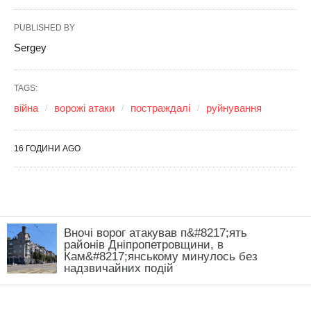
Вночі ворог атакував п&#8217;ять
районів Дніпропетровщини, в
Кам&#8217;янському минулось без
надзвичайних подій