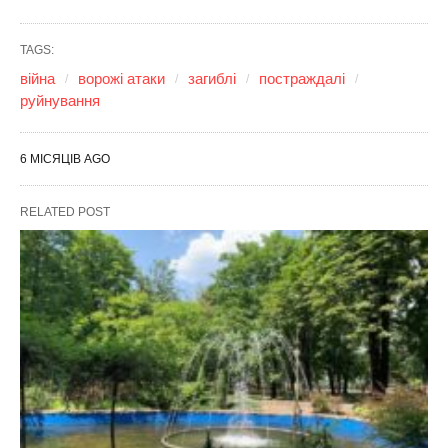
TAGS:
війна
ворожі атаки
загиблі
постраждалі
руйнування
6 МІСЯЦІВ AGO
RELATED POST