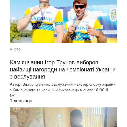
МІСТО
Кам’янчанин Ігор Трунов виборов
найвищі нагороди на чемпіонаті України
з веслування
Автор: Віктор Куленко. Заслужений майстер спорту України
з Кам'янського та колишній вихованець місцевої ДЮСШ
№1…
1 день ago