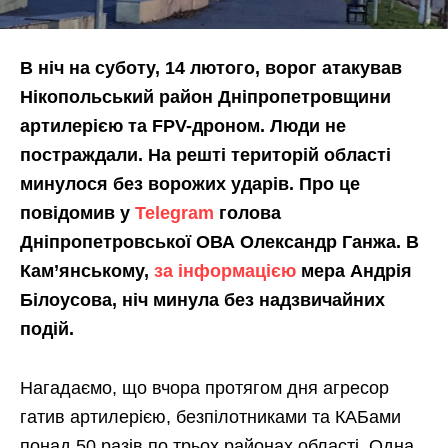
В ніч на суботу, 14 лютого, ворог атакував
Нікопольський район Дніпропетровщини
артилерією та FPV-дроном. Люди не
постраждали. На решті територій області
минулося без ворожих ударів. Про це
повідомив у
Telegram
голова
Дніпропетровської ОВА Олександр Ганжа. В
Кам’янському,
за інформацією
мера Андрія
Білоусова, ніч минула без надзвичайних
подій.
Нагадаємо, що вчора протягом дня агресор
гатив артилерією, безпілотниками та КАБами
понад 50 разів по трьох районах області. Одна