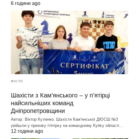
6 години ago
МІСТО
Шахісти з Кам’янського – у п’ятірці
найсильніших команд
Дніпропетровщини
Автор: Віктор Куленко. Шахісти Кам'янської ДЮСШ №3
увійшли у призову п'ятірку на командному Кубку області…
12 години ago